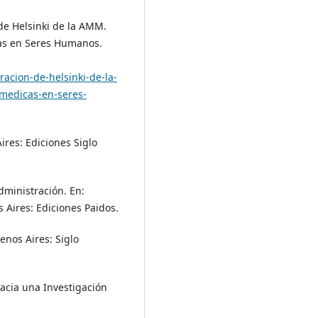
de Helsinki de la AMM.
cas en Seres Humanos.
racion-de-helsinki-de-la-
-medicas-en-seres-
ires: Ediciones Siglo
dministración. En:
s Aires: Ediciones Paidos.
enos Aires: Siglo
Hacia una Investigación