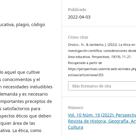
Publicado
2022-04-03
ducativa, plagio, código
Cómo citar
Orozco , H., & lamberto, J. (2022). La ética en 
investigación científica: consideraciones desd
área educativa.
Perspectivas
,
10
(19), 11–21.
Recuperado a partir de
https://perspectivas.unermb.web.ve/index.ph
do aquel que cultive
ectivas/article/view/355
s conocimientos y el
Más formatos de cita
én necesidades ineludibles
 demanda y es necesario
 importantes preceptos de
Número
 satisfactorios para
Vol. 10 Núm. 19 (2022): Perspecti
aspectos éticos que deben
Revista de Historia, Geografía, Ar
lquier área de las
Cultura
ativa. La ética, como