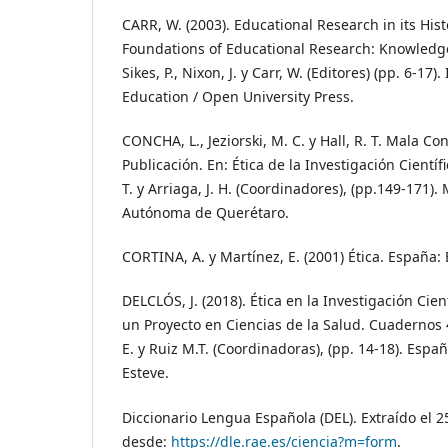
CARR, W. (2003). Educational Research in its Hist
Foundations of Educational Research: Knowledge
Sikes, P., Nixon, J. y Carr, W. (Editores) (pp. 6-17)
Education / Open University Press.
CONCHA, L., Jeziorski, M. C. y Hall, R. T. Mala Con
Publicación. En: Ética de la Investigación Científica
T. y Arriaga, J. H. (Coordinadores), (pp.149-171).
Autónoma de Querétaro.
CORTINA, A. y Martínez, E. (2001) Ética. España: E
DELCLÓS, J. (2018). Ética en la Investigación Cien
un Proyecto en Ciencias de la Salud. Cuadernos
E. y Ruiz M.T. (Coordinadoras), (pp. 14-18). Espa
Esteve.
Diccionario Lengua Española (DEL). Extraído el 2
desde:
https://dle.rae.es/ciencia?m=form
.