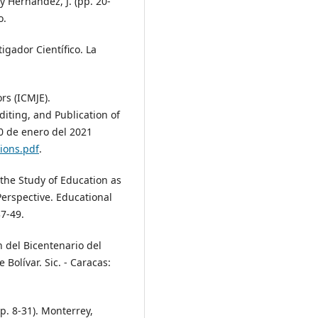
. y Hernández, J. (pp. 20-
o.
igador Científico. La
rs (ICMJE).
iting, and Publication of
30 de enero del 2021
ions.pdf
.
 the Study of Education as
Perspective. Educational
37-49.
 del Bicentenario del
 Bolívar. Sic. - Caracas:
pp. 8-31). Monterrey,