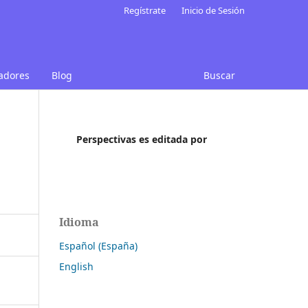
Regístrate
Inicio de Sesión
uadores
Blog
Buscar
Perspectivas es editada por
Idioma
Español (España)
English