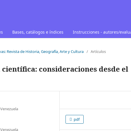
es
Bases, catálogos e índices
Instrucciones - autores/eval
as: Revista de Historia, Geografía, Arte y Cultura
/
Artículos
n científica: consideraciones desde el
t-Venezuela
pdf
t-Venezuela