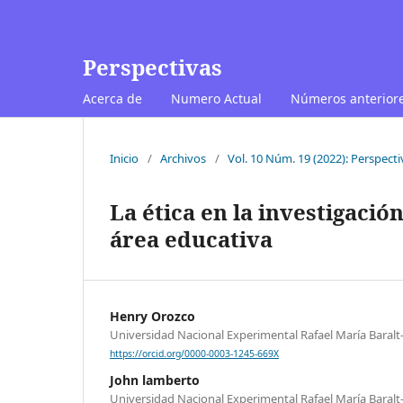
Perspectivas
Acerca de
Numero Actual
Números anterior
Inicio
/
Archivos
/
Vol. 10 Núm. 19 (2022): Perspectiv
La ética en la investigació
área educativa
Henry Orozco
Universidad Nacional Experimental Rafael María Baral
https://orcid.org/0000-0003-1245-669X
John lamberto
Universidad Nacional Experimental Rafael María Baral