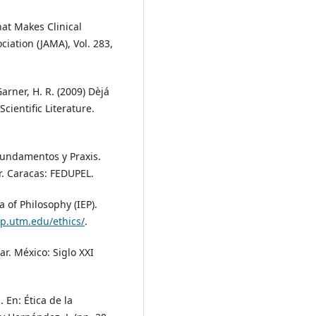
hat Makes Clinical
iation (JAMA), Vol. 283,
Garner, H. R. (2009) Dèjá
cientific Literature.
 Fundamentos y Praxis.
. Caracas: FEDUPEL.
a of Philosophy (IEP).
ep.utm.edu/ethics/
.
r. México: Siglo XXI
. En: Ética de la