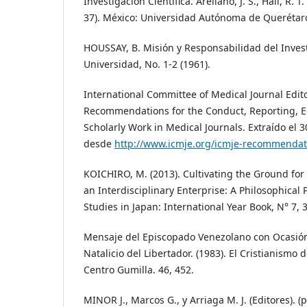
Investigación Científica. Arellano, J. S., Hall, R. T
37). México: Universidad Autónoma de Querétar
HOUSSAY, B. Misión y Responsabilidad del Invest
Universidad, No. 1-2 (1961).
International Committee of Medical Journal Edito
Recommendations for the Conduct, Reporting, Ed
Scholarly Work in Medical Journals. Extraído el 
desde
http://www.icmje.org/icmje-recommendat
KOICHIRO, M. (2013). Cultivating the Ground for
an Interdisciplinary Enterprise: A Philosophical 
Studies in Japan: International Year Book, N° 7, 
Mensaje del Episcopado Venezolano con Ocasión
Natalicio del Libertador. (1983). El Cristianismo de
Centro Gumilla. 46, 452.
MINOR J., Marcos G., y Arriaga M. J. (Editores). (