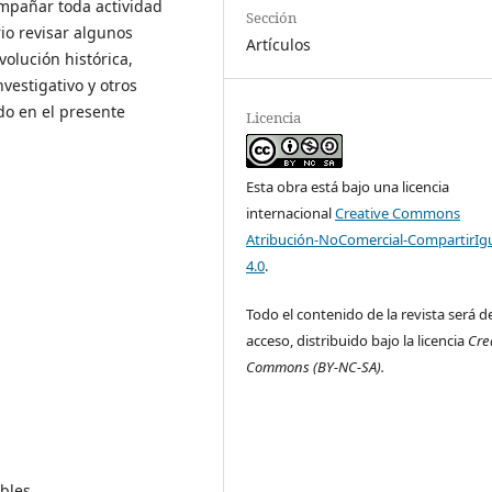
ompañar toda actividad
Sección
rio revisar algunos
Artículos
volución histórica,
vestigativo y otros
do en el presente
Licencia
Esta obra está bajo una licencia
internacional
Creative Commons
Atribución-NoComercial-CompartirIg
4.0
.
Todo el contenido de la revista será de
acceso, distribuido bajo la licencia
Cre
Commons
(BY-NC-SA).
bles.