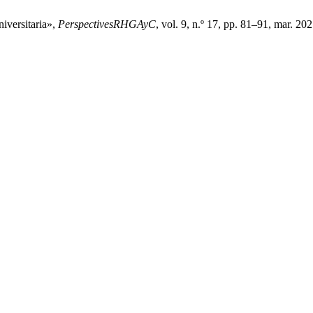
niversitaria»,
PerspectivesRHGAyC
, vol. 9, n.º 17, pp. 81–91, mar. 202