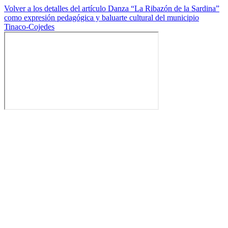
Volver a los detalles del artículo
Danza “La Ribazón de la Sardina”
como expresión pedagógica y baluarte cultural del municipio
Tinaco-Cojedes