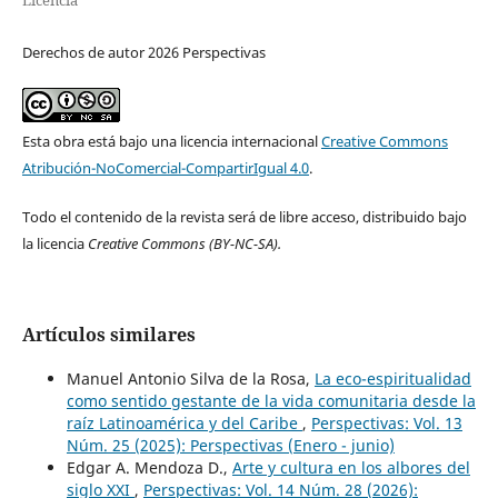
Derechos de autor 2026 Perspectivas
Esta obra está bajo una licencia internacional
Creative Commons
Atribución-NoComercial-CompartirIgual 4.0
.
Todo el contenido de la revista será de libre acceso, distribuido bajo
la licencia
Creative Commons
(BY-NC-SA).
Artículos similares
Manuel Antonio Silva de la Rosa,
La eco-espiritualidad
como sentido gestante de la vida comunitaria desde la
raíz Latinoamérica y del Caribe
,
Perspectivas: Vol. 13
Núm. 25 (2025): Perspectivas (Enero - junio)
Edgar A. Mendoza D.,
Arte y cultura en los albores del
siglo XXI
,
Perspectivas: Vol. 14 Núm. 28 (2026):