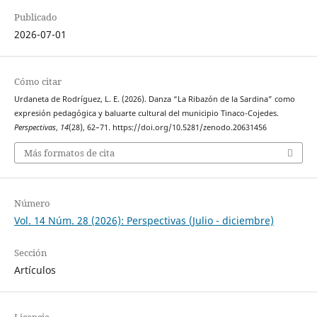
Publicado
2026-07-01
Cómo citar
Urdaneta de Rodríguez, L. E. (2026). Danza “La Ribazón de la Sardina” como
expresión pedagógica y baluarte cultural del municipio Tinaco-Cojedes.
Perspectivas
,
14
(28), 62–71. https://doi.org/10.5281/zenodo.20631456
Más formatos de cita
Número
Vol. 14 Núm. 28 (2026): Perspectivas (Julio - diciembre)
Sección
Artículos
Licencia