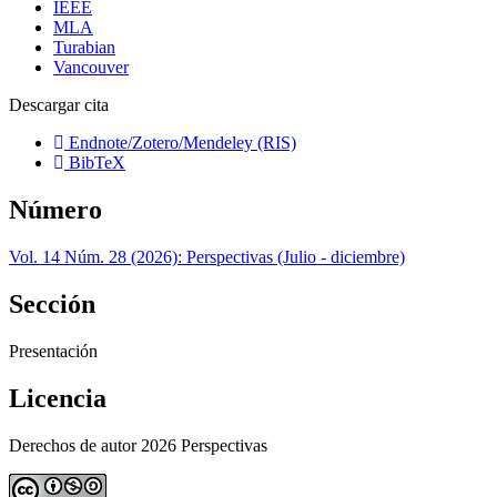
IEEE
MLA
Turabian
Vancouver
Descargar cita
Endnote/Zotero/Mendeley (RIS)
BibTeX
Número
Vol. 14 Núm. 28 (2026): Perspectivas (Julio - diciembre)
Sección
Presentación
Licencia
Derechos de autor 2026 Perspectivas