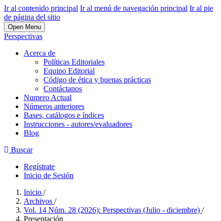
Ir al contenido principal
Ir al menú de navegación principal
Ir al pie
de página del sitio
Open Menu
Perspectivas
Acerca de
Políticas Editoriales
Equipo Editorial
Código de ética y buenas prácticas
Contáctanos
Numero Actual
Números anteriores
Bases, catálogos e índices
Instrucciones - autores/evaluadores
Blog
Buscar
Regístrate
Inicio de Sesión
Inicio
/
Archivos
/
Vol. 14 Núm. 28 (2026): Perspectivas (Julio - diciembre)
/
Presentación