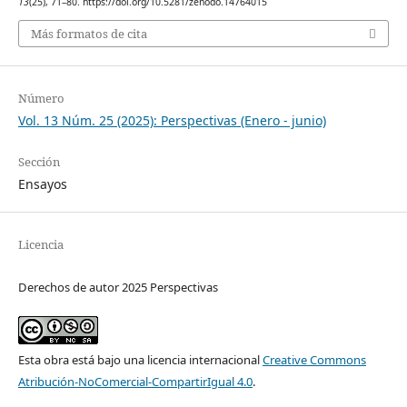
13
(25), 71–80. https://doi.org/10.5281/zenodo.14764015
Más formatos de cita
Número
Vol. 13 Núm. 25 (2025): Perspectivas (Enero - junio)
Sección
Ensayos
Licencia
Derechos de autor 2025 Perspectivas
Esta obra está bajo una licencia internacional
Creative Commons
Atribución-NoComercial-CompartirIgual 4.0
.