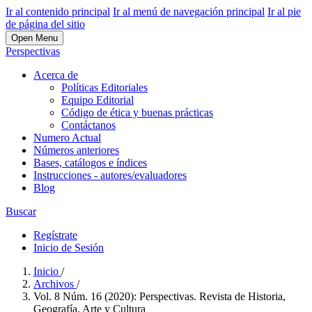
Ir al contenido principal
Ir al menú de navegación principal
Ir al pie
de página del sitio
Open Menu
Perspectivas
Acerca de
Políticas Editoriales
Equipo Editorial
Código de ética y buenas prácticas
Contáctanos
Numero Actual
Números anteriores
Bases, catálogos e índices
Instrucciones - autores/evaluadores
Blog
Buscar
Regístrate
Inicio de Sesión
Inicio
/
Archivos
/
Vol. 8 Núm. 16 (2020): Perspectivas. Revista de Historia,
Geografía, Arte y Cultura