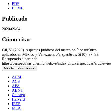
PDF
HTML
Publicado
2020-09-04
Cómo citar
Gil, V. (2020). Aspectos jurídicos del marco político turístico
aplicados en México y Venezuela.
Perspectivas
,
5
(10), 87–98.
Recuperado a partir de
https://perspectivas.unermb.web.ve/index.php/Perspectivas/article/vi
Más formatos de cita
ACM
ACS
APA
ABNT
Chicago
Harvard
IEEE
MLA