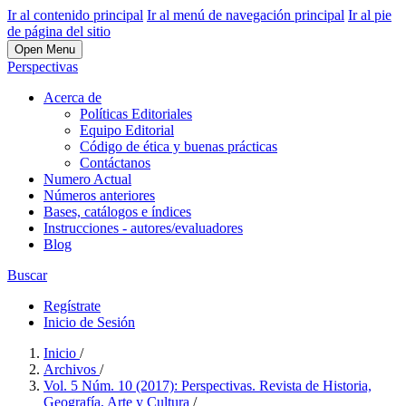
Ir al contenido principal
Ir al menú de navegación principal
Ir al pie
de página del sitio
Open Menu
Perspectivas
Acerca de
Políticas Editoriales
Equipo Editorial
Código de ética y buenas prácticas
Contáctanos
Numero Actual
Números anteriores
Bases, catálogos e índices
Instrucciones - autores/evaluadores
Blog
Buscar
Regístrate
Inicio de Sesión
Inicio
/
Archivos
/
Vol. 5 Núm. 10 (2017): Perspectivas. Revista de Historia,
Geografía, Arte y Cultura
/