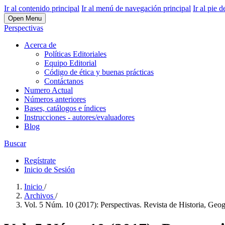
Ir al contenido principal
Ir al menú de navegación principal
Ir al pie d
Open Menu
Perspectivas
Acerca de
Políticas Editoriales
Equipo Editorial
Código de ética y buenas prácticas
Contáctanos
Numero Actual
Números anteriores
Bases, catálogos e índices
Instrucciones - autores/evaluadores
Blog
Buscar
Regístrate
Inicio de Sesión
Inicio
/
Archivos
/
Vol. 5 Núm. 10 (2017): Perspectivas. Revista de Historia, Geog