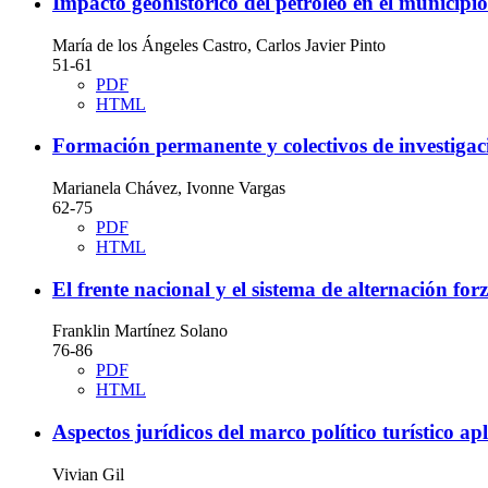
Impacto geohistórico del petróleo en el municipio
María de los Ángeles Castro, Carlos Javier Pinto
51-61
PDF
HTML
Formación permanente y colectivos de investigació
Marianela Chávez, Ivonne Vargas
62-75
PDF
HTML
El frente nacional y el sistema de alternación fo
Franklin Martínez Solano
76-86
PDF
HTML
Aspectos jurídicos del marco político turístico a
Vivian Gil