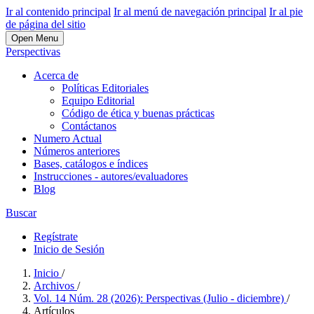
Ir al contenido principal
Ir al menú de navegación principal
Ir al pie
de página del sitio
Open Menu
Perspectivas
Acerca de
Políticas Editoriales
Equipo Editorial
Código de ética y buenas prácticas
Contáctanos
Numero Actual
Números anteriores
Bases, catálogos e índices
Instrucciones - autores/evaluadores
Blog
Buscar
Regístrate
Inicio de Sesión
Inicio
/
Archivos
/
Vol. 14 Núm. 28 (2026): Perspectivas (Julio - diciembre)
/
Artículos