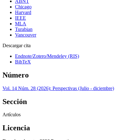
ABNT
Chicago
Harvard
IEEE
MLA
Turabian
Vancouver
Descargar cita
Endnote/Zotero/Mendeley (RIS)
BibTeX
Número
Vol. 14 Núm. 28 (2026): Perspectivas (Julio - diciembre)
Sección
Artículos
Licencia