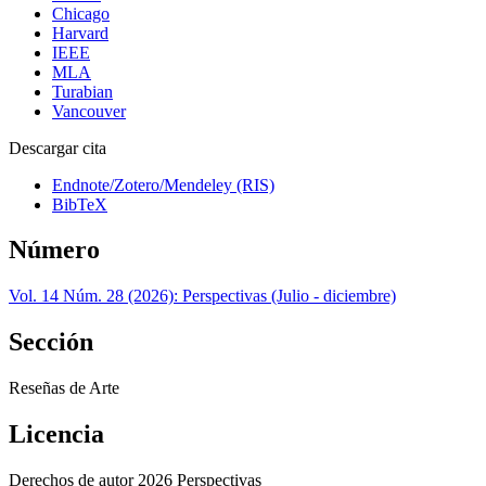
Chicago
Harvard
IEEE
MLA
Turabian
Vancouver
Descargar cita
Endnote/Zotero/Mendeley (RIS)
BibTeX
Número
Vol. 14 Núm. 28 (2026): Perspectivas (Julio - diciembre)
Sección
Reseñas de Arte
Licencia
Derechos de autor 2026 Perspectivas