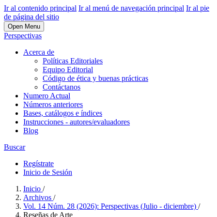
Ir al contenido principal
Ir al menú de navegación principal
Ir al pie
de página del sitio
Open Menu
Perspectivas
Acerca de
Políticas Editoriales
Equipo Editorial
Código de ética y buenas prácticas
Contáctanos
Numero Actual
Números anteriores
Bases, catálogos e índices
Instrucciones - autores/evaluadores
Blog
Buscar
Regístrate
Inicio de Sesión
Inicio
/
Archivos
/
Vol. 14 Núm. 28 (2026): Perspectivas (Julio - diciembre)
/
Reseñas de Arte