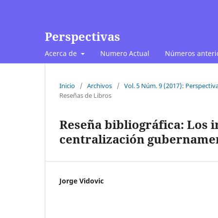
Perspectivas
Acerca de
Numero Actual
Números anteri
Inicio
/
Archivos
/
Vol. 5 Núm. 9 (2017): Perspectiv
Reseñas de Libros
Reseña bibliográfica: Los i
centralización gubernamen
Jorge Vidovic