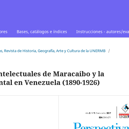
ores
Bases, catálogos e índices
Instrucciones - autores/ev
as, Revista de Historia, Geografía, Arte y Cultura de la UNERMB
/
ntelectuales de Maracaibo y la
tal en Venezuela (1890-1926)