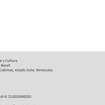
e y Cultura.
 Baralt
. Cabimas, estado Zulia, Venezuela.
gal–E: ZU2020000203