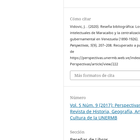
Cómo citar
Vidovic, J. . (2020). Reseña bibliográfica: Lo
intelectuales de Maracaibo y la centralizac
gubernamental en Venezuela (1890-1926).
Perspectivas
,
5
(9), 207–208. Recuperado a pa
de
https://perspectivas.unermb.web.ve/inde
Perspectivas/article/view/222
Más formatos de cita
Número
Vol. 5 Núm. 9 (2017): Perspectiva
Revista de Historia, Geografía, Ar
Cultura de la UNERMB
Sección
Reseñas de Libros