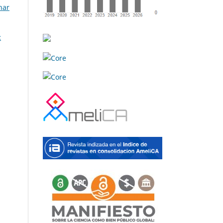
nar
: