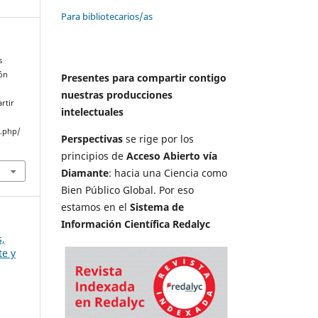
Para bibliotecarios/as
s
ión
Presentes para compartir contigo
nuestras producciones
rtir
intelectuales
x.php/
Perspectivas
se rige por los
principios de
Acceso Abierto vía
Diamante
: hacia una Ciencia como
Bien Público Global. Por eso
estamos en el
Sistema de
Información Científica Redalyc
s,
te y