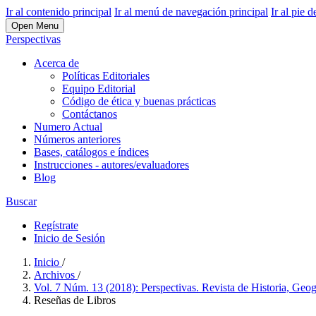
Ir al contenido principal
Ir al menú de navegación principal
Ir al pie d
Open Menu
Perspectivas
Acerca de
Políticas Editoriales
Equipo Editorial
Código de ética y buenas prácticas
Contáctanos
Numero Actual
Números anteriores
Bases, catálogos e índices
Instrucciones - autores/evaluadores
Blog
Buscar
Regístrate
Inicio de Sesión
Inicio
/
Archivos
/
Vol. 7 Núm. 13 (2018): Perspectivas. Revista de Historia, Geog
Reseñas de Libros