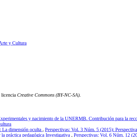
Arte y Cultura
a licencia
Creative Commons
(BY-NC-SA).
xperimentales y nacimiento de la UNERMB. Contribución para la recons
ultura
: La dimensión oculta
,
Perspectivas: Vol. 3 Núm. 5 (2015): Perspectiva
 la práctica pedagógica Investigativa
,
Perspectivas: Vol. 6 Núm. 12 (20