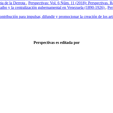
gia de la Derrota
,
Perspectivas: Vol. 6 Núm. 11 (2018): Perspectivas. Re
acaibo y la centralización gubernamental en Venezuela (1890-1926)
,
Per
ontribución para impulsar, difundir y promocionar la creación de los art
Perspectivas es editada por