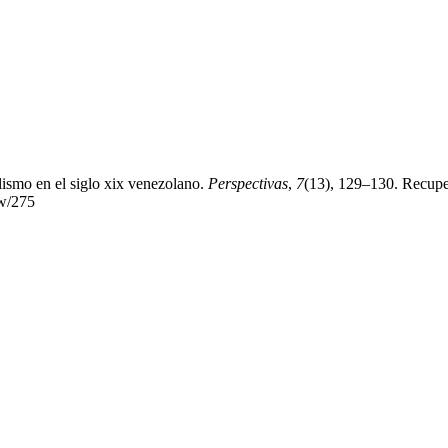
ialismo en el siglo xix venezolano.
Perspectivas
,
7
(13), 129–130. Recuper
ew/275