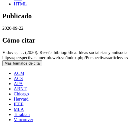
HTML
Publicado
2020-09-22
Cómo citar
Vidovic, J. . (2020). Reseña bibliográfica: Ideas socialistas y antisoc
https://perspectivas.unermb.web.ve/index.php/Perspectivas/article/vi
Más formatos de cita
ACM
ACS
APA
ABNT
Chicago
Harvard
IEEE
MLA
Turabian
Vancouver