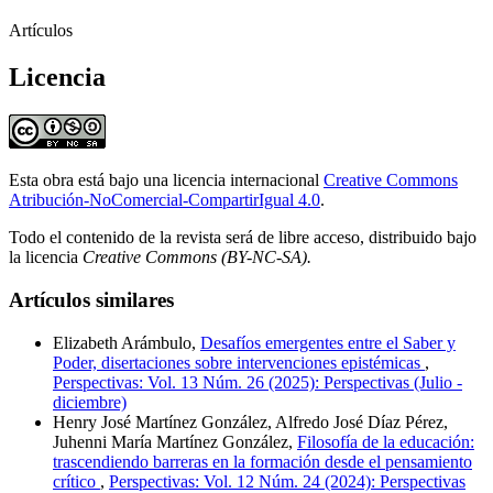
Artículos
Licencia
Esta obra está bajo una licencia internacional
Creative Commons
Atribución-NoComercial-CompartirIgual 4.0
.
Todo el contenido de la revista será de libre acceso, distribuido bajo
la licencia
Creative Commons
(BY-NC-SA).
Artículos similares
Elizabeth Arámbulo,
Desafíos emergentes entre el Saber y
Poder, disertaciones sobre intervenciones epistémicas
,
Perspectivas: Vol. 13 Núm. 26 (2025): Perspectivas (Julio -
diciembre)
Henry José Martínez González, Alfredo José Díaz Pérez,
Juhenni María Martínez González,
Filosofía de la educación:
trascendiendo barreras en la formación desde el pensamiento
crítico
,
Perspectivas: Vol. 12 Núm. 24 (2024): Perspectivas