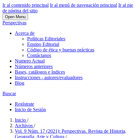
Ir al contenido principal
Ir al menú de navegación principal
Ir al pie
de página del sitio
Open Menu
Perspectivas
Acerca de
Políticas Editoriales
Equipo Editorial
Código de ética y buenas prácticas
Contáctanos
Numero Actual
Números anteriores
Bases, catálogos e índices
Instrucciones - autores/evaluadores
Blog
Buscar
Regístrate
Inicio de Sesión
Inicio
/
Archivos
/
Vol. 9 Núm. 17 (2021): Perspectivas. Revista de Historia,
Geografía, Arte y Cultura
/