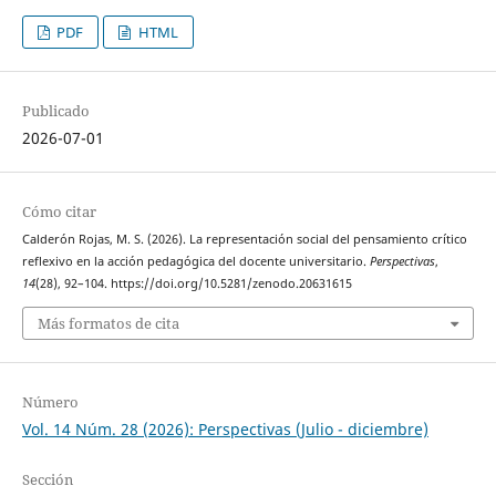
PDF
HTML
Publicado
2026-07-01
Cómo citar
Calderón Rojas, M. S. (2026). La representación social del pensamiento crítico
reflexivo en la acción pedagógica del docente universitario.
Perspectivas
,
14
(28), 92–104. https://doi.org/10.5281/zenodo.20631615
Más formatos de cita
Número
Vol. 14 Núm. 28 (2026): Perspectivas (Julio - diciembre)
Sección