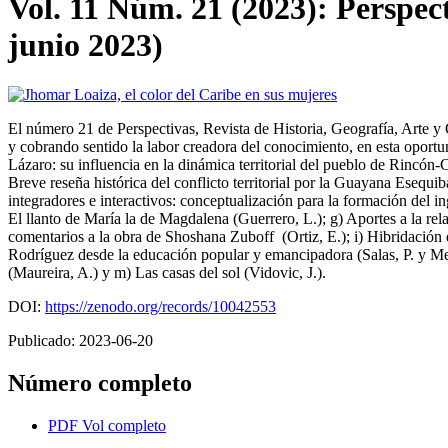
Vol. 11 Núm. 21 (2023): Perspect
junio 2023)
El número 21 de Perspectivas, Revista de Historia, Geografía, Arte y C
y cobrando sentido la labor creadora del conocimiento, en esta oportu
Lázaro: su influencia en la dinámica territorial del pueblo de Rincón-C
Breve reseña histórica del conflicto territorial por la Guayana Esequi
integradores e interactivos: conceptualización para la formación del i
El llanto de María la de Magdalena (Guerrero, L.); g) Aportes a la rela
comentarios a la obra de Shoshana Zuboff (Ortiz, E.); i) Hibridación
Rodríguez desde la educación popular y emancipadora (Salas, P. y Men
(Maureira, A.) y m) Las casas del sol (Vidovic, J.).
DOI:
https://zenodo.org/records/10042553
Publicado:
2023-06-20
Número completo
PDF Vol completo