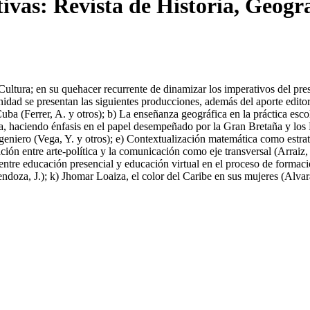
ivas: Revista de Historia, Geogr
ultura; en su quehacer recurrente de dinamizar los imperativos del prese
nidad se presentan las siguientes producciones, además del aporte edito
uba (Ferrer, A. y otros); b) La enseñanza geográfica en la práctica escol
ba, haciendo énfasis en el papel desempeñado por la Gran Bretaña y los 
ngeniero (Vega, Y. y otros); e) Contextualización matemática como estrat
ción entre arte-política y la comunicación como eje transversal (Arraiz,
 entre educación presencial y educación virtual en el proceso de form
doza, J.); k) Jhomar Loaiza, el color del Caribe en sus mujeres (Alvar