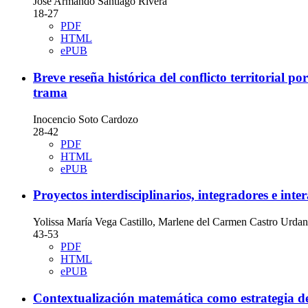
José Armando Santiago Rivera
18-27
PDF
HTML
ePUB
Breve reseña histórica del conflicto territorial
trama
Inocencio Soto Cardozo
28-42
PDF
HTML
ePUB
Proyectos interdisciplinarios, integradores e int
Yolissa María Vega Castillo, Marlene del Carmen Castro Urdan
43-53
PDF
HTML
ePUB
Contextualización matemática como estrategia de