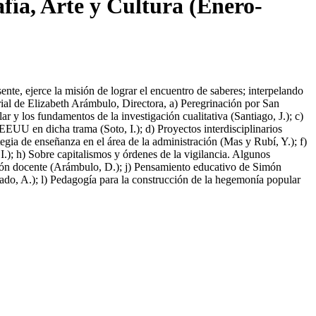
afía, Arte y Cultura (Enero-
nte, ejerce la misión de lograr el encuentro de saberes; interpelando
rial de Elizabeth Arámbulo, Directora, a) Peregrinación por San
ar y los fundamentos de la investigación cualitativa (Santiago, J.); c)
EEUU en dicha trama (Soto, I.); d) Proyectos interdisciplinarios
egia de enseñanza en el área de la administración (Mas y Rubí, Y.); f)
 I.); h) Sobre capitalismos y órdenes de la vigilancia. Algunos
ación docente (Arámbulo, D.); j) Pensamiento educativo de Simón
ado, A.); l) Pedagogía para la construcción de la hegemonía popular