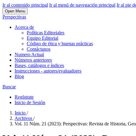
Ir al contenido principal
Ir al menú de navegación principal
Ir al pie d
Open Menu
Perspectivas
Acerca de
Políticas Editoriales
Equipo Editorial
Código de ética y buenas prácticas
Contáctanos
Numero Actual
Números anteriores
Bases, catálogos e índices
Instrucciones - autores/evaluadores
Blog
Buscar
Regístrate
Inicio de Sesión
Inicio
/
Archivos
/
Vol. 11 Núm. 21 (2023): Perspectivas: Revista de Historia, Geo