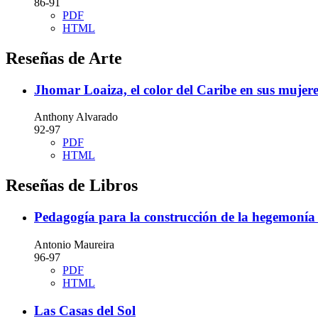
86-91
PDF
HTML
Reseñas de Arte
Jhomar Loaiza, el color del Caribe en sus mujere
Anthony Alvarado
92-97
PDF
HTML
Reseñas de Libros
Pedagogía para la construcción de la hegemonía
Antonio Maureira
96-97
PDF
HTML
Las Casas del Sol