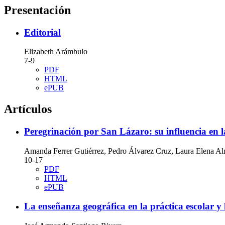
Presentación
Editorial
Elizabeth Arámbulo
7-9
PDF
HTML
ePUB
Artículos
Peregrinación por San Lázaro: su influencia en l
Amanda Ferrer Gutiérrez, Pedro Álvarez Cruz, Laura Elena A
10-17
PDF
HTML
ePUB
La enseñanza geográfica en la práctica escolar y 